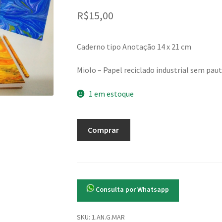
R$
15,00
Caderno tipo Anotação 14 x 21 cm
Miolo – Papel reciclado industrial sem paut
1 em estoque
Anotação
Comprar
G
Marmorizado
-
Papelaria
com
Consulta por Whatsapp
Arte
quantidade
SKU:
1.AN.G.MAR