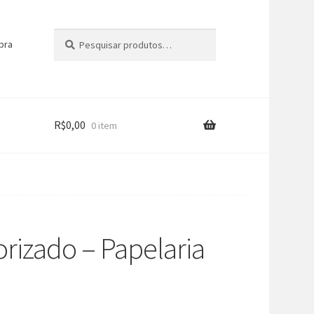
Pesquisar
Pesquisar
pra
por:
R$
0,00
0 item
izado – Papelaria