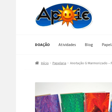
Pular
Pular
para
para
navegação
o
conteúdo
DOAÇÃO
Atividades
Blog
Papel
Início
Papelaria
Anotação G Marmorizado – P