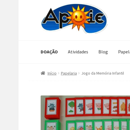
Pular
Pular
para
para
navegação
o
conteúdo
DOAÇÃO
Atividades
Blog
Papel
Início
Papelaria
Jogo da Memória Infantil