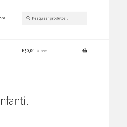
Pesquisar
Pesquisar
pra
por:
R$
0,00
0 item
nfantil