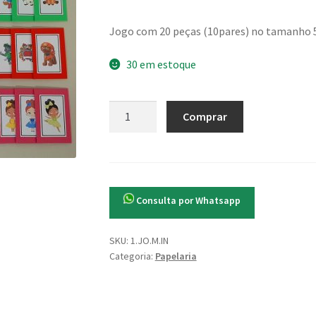
Jogo com 20 peças (10pares) no tamanho 5
30 em estoque
Jogo
Comprar
da
Memória
Infantil
quantidade
Consulta por Whatsapp
SKU:
1.JO.M.IN
Categoria:
Papelaria