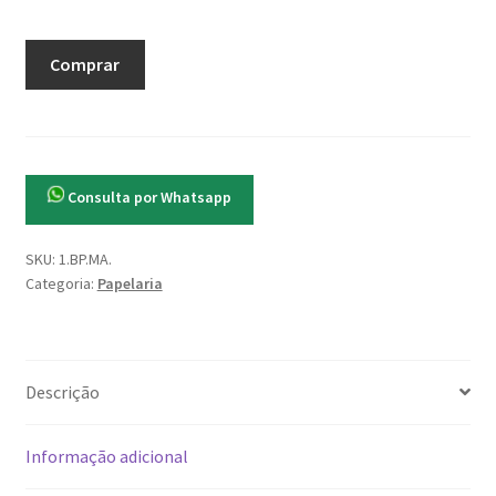
Bloco
Comprar
P
Meninas
-
Muito
mais
Consulta por Whatsapp
que
um
SKU:
1.BP.MA.
bloco
Categoria:
Papelaria
quantidade
Descrição
Informação adicional