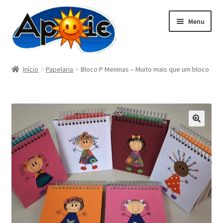
Pular
Pular
Menu
para
para
navegação
o
conteúdo
Início
Papelaria
Bloco P Meninas – Muito mais que um bloco
DOAÇÃO
Atividades
Blog
🔍
Papelaria
Pedraria
Contato