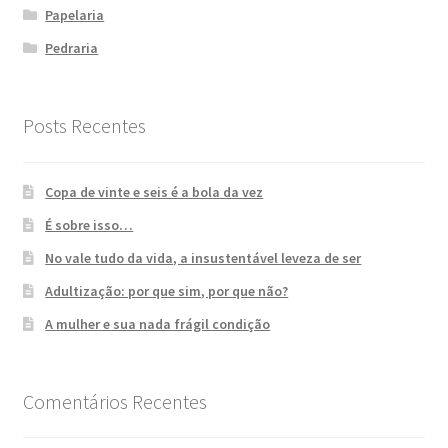
Papelaria
Pedraria
Posts Recentes
Copa de vinte e seis é a bola da vez
É sobre isso…
No vale tudo da vida, a insustentável leveza de ser
Adultização: por que sim, por que não?
A mulher e sua nada frágil condição
Comentários Recentes