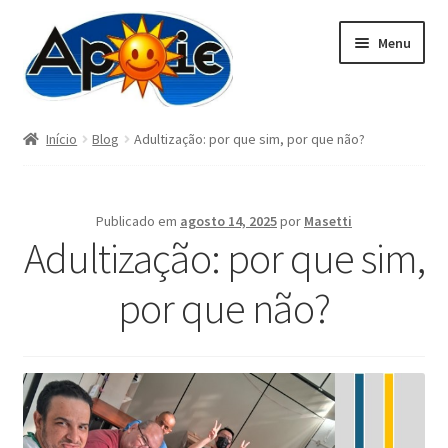
Pular
Pular
Menu
para
para
navegação
o
conteúdo
Início
Blog
Adultização: por que sim, por que não?
DOAÇÃO
Atividades
Publicado em
agosto 14, 2025
por
Masetti
Adultização: por que sim,
Blog
por que não?
Papelaria
Pedraria
Contato