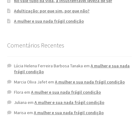
No vale tudo da vida, a insustentável leveza de ser
Adultização: por que sim, por que não?
A mulher e sua nada frágil condição
Comentários Recentes
Lúcia Helena Ferreira Barbosa Tanaka
em
A mulher e sua nada
frágil condição
Marcia Oliva Jafet
em
A mulher e sua nada frágil condição
Flora
em
A mulher e sua nada frágil condição
Juliana
em
A mulher e sua nada frágil condição
Marisa
em
A mulher e sua nada frágil condição