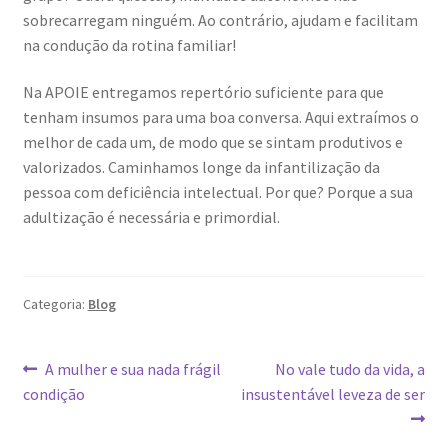
sobrecarregam ninguém. Ao contrário, ajudam e facilitam
na condução da rotina familiar!
Na APOIE entregamos repertório suficiente para que
tenham insumos para uma boa conversa. Aqui extraímos o
melhor de cada um, de modo que se sintam produtivos e
valorizados. Caminhamos longe da infantilização da
pessoa com deficiência intelectual. Por que? Porque a sua
adultização é necessária e primordial.
Categoria:
Blog
Navegação
Post
Próximo
A mulher e sua nada frágil
No vale tudo da vida, a
anterior:
post:
condição
insustentável leveza de ser
de