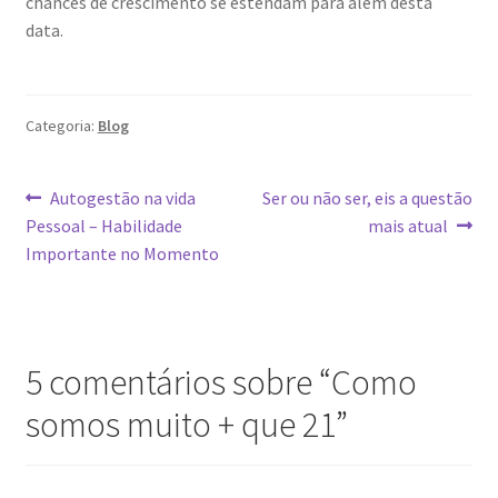
chances de crescimento se estendam para além desta
data.
Categoria:
Blog
Navegação
Post
Próximo
Autogestão na vida
Ser ou não ser, eis a questão
anterior:
post:
Pessoal – Habilidade
mais atual
de
Importante no Momento
Post
5 comentários sobre “
Como
somos muito + que 21
”