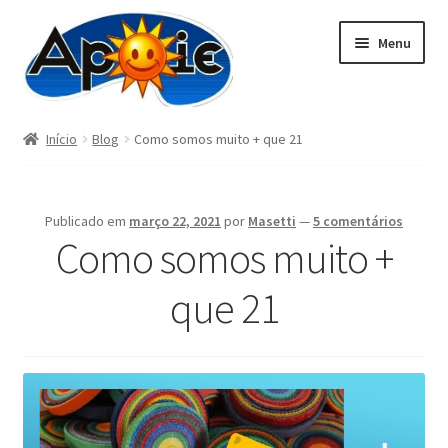
Pular
Pular
Menu
para
para
navegação
o
conteúdo
Início
Blog
Como somos muito + que 21
DOAÇÃO
Atividades
Publicado em
março 22, 2021
por
Masetti
—
5 comentários
Como somos muito +
Blog
que 21
Papelaria
Pedraria
Contato