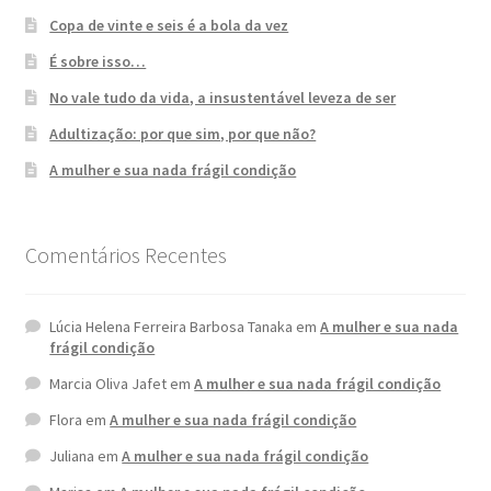
Copa de vinte e seis é a bola da vez
É sobre isso…
No vale tudo da vida, a insustentável leveza de ser
Adultização: por que sim, por que não?
A mulher e sua nada frágil condição
Comentários Recentes
Lúcia Helena Ferreira Barbosa Tanaka
em
A mulher e sua nada
frágil condição
Marcia Oliva Jafet
em
A mulher e sua nada frágil condição
Flora
em
A mulher e sua nada frágil condição
Juliana
em
A mulher e sua nada frágil condição